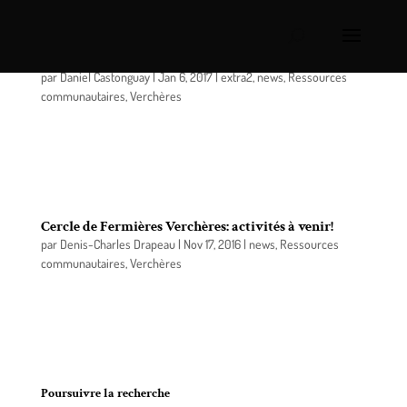
Cercle de Fermières Verchères: des remerciements !
par
Daniel Castonguay
|
Jan 6, 2017
|
extra2
,
news
,
Ressources
communautaires
,
Verchères
À la suite de notre souper de Noël le 19 décembre
2016, le Cercle de Fermières Verchères tient à
remercier chaleureusement les commanditaires…
Cercle de Fermières Verchères: activités à venir!
par
Denis-Charles Drapeau
|
Nov 17, 2016
|
news
,
Ressources
communautaires
,
Verchères
Le Cercle de Fermières Verchères vous offre pour
terminer le mois de novembre quelques ateliers
qui pourraient vous intéresser.
Poursuivre la recherche