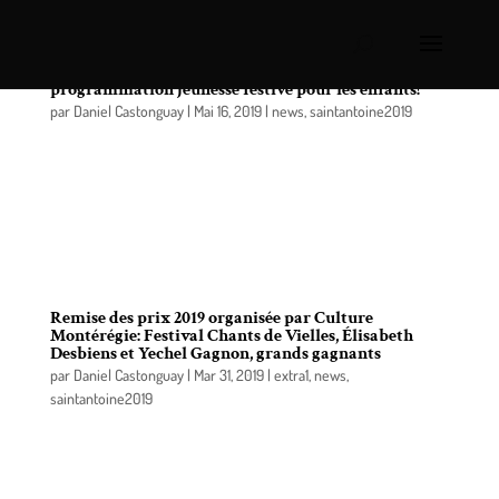
15e anniversaire de Chants de Vielles: une
programmation jeunesse festive pour les enfants!
par
Daniel Castonguay
|
Mai 16, 2019
|
news
,
saintantoine2019
15 ans, ça se célèbre en grand avec les petits à
Chants de Vielles! L’organisation dévoile, une fois
de plus, une programmation jeunesse de haut
niveau qui s’étend du jeudi 27 au dimanche 30 juin
2019 à Saint-Antoine-sur-Richelieu.
Remise des prix 2019 organisée par Culture
Montérégie: Festival Chants de Vielles, Élisabeth
Desbiens et Yechel Gagnon, grands gagnants
par
Daniel Castonguay
|
Mar 31, 2019
|
extra1
,
news
,
saintantoine2019
Le 28 mars, à l’occasion de l’événement annuel de
remise de prix organisé par Culture Montérégie, le
Festival Chants de Vielles a remporté le Prix