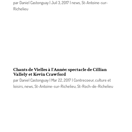
par
Daniel Castonguay
|
Juil 3, 2017
|
news
,
St-Antoine-sur-
Richelieu
Malgré une météo capricieuse, plus de 5000
personnes ont envahi le village de Saint-Antoine-
sur-Richelieu, du 30 juin au 2 juillet, pavoisé de
banderoles et de chapiteaux à l’occasion de la 13e
édition du festival de musique folk trad Chants de
Vielles.
Chants de Vielles à l’Année: spectacle de Cillian
Vallely et Kevin Crawford
par
Daniel Castonguay
|
Mar 22, 2017
|
Contrecoeur
,
culture et
loisirs
,
news
,
St-Antoine-sur-Richelieu
,
St-Roch-de-Richelieu
Dans le cadre de la série « Chants de Vielles à
l’Année », qui vise à animer la scène musicale
régionale, le Festival Chants de Vielles a le plaisir de
vous inviter à un spectacle de Cillian Vallely et
Kevin Crawford…