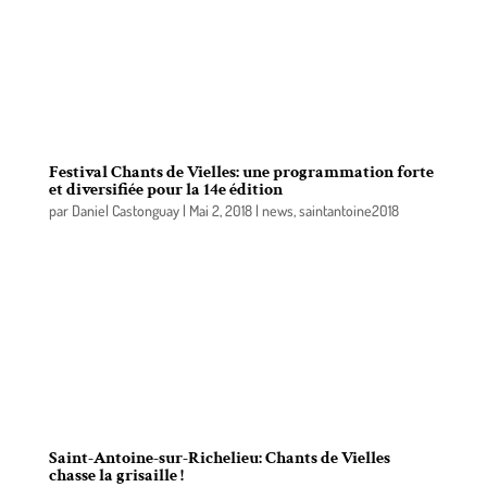
Patrimoine Culture Montérégie, la cinéaste
Élisabeth Desbiens a obtenu le Prix relève Culture
Montérégie — La Fabrique culturelle et l’artiste en
arts visuels Yechel Gagnon a été la lauréate du Prix
du CALQ — Créatrice de l’année en Montérégie.
Festival Chants de Vielles: une programmation forte
et diversifiée pour la 14e édition
par
Daniel Castonguay
|
Mai 2, 2018
|
news
,
saintantoine2018
C’est un bonheur qui se renouvelle depuis
maintenant 14 ans : le dévoilement de la
programmation des Grandes Soirées du Festival
Chants de Vielles. Les 29, 30 juin et 1er juillet 2018,
Saint-Antoine-sur-Richelieu accueille, une fois de
plus, des artistes exceptionnels en chant et
musiques trad, folk et acoustique.
Saint-Antoine-sur-Richelieu: Chants de Vielles
chasse la grisaille !