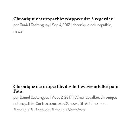
côté.
Chronique naturopathie: réapprendre à regarder
par
Daniel Castonguay
|
Sep 4, 2017
|
chronique naturopathie
,
news
Regarder ne consiste pas seulement à distinguer
les formes, les couleurs, les choses, les êtres.
Regarder c’est aussi porter un autre regard sur
notre monde avec plus d’attention, avec plus de
curiosité, avec passion.
Chronique naturopathie: des huiles essentielles pour
l’été
par
Daniel Castonguay
|
Août 2, 2017
|
Calixa-Lavallée
,
chronique
naturopathie
,
Contrecoeur
,
extra2
,
news
,
St-Antoine-sur-
Richelieu
,
St-Roch-de-Richelieu
,
Verchères
Que vous soyez en vacances, en voyage à l’étranger,
ou simplement chez vous, l’été comporte certains