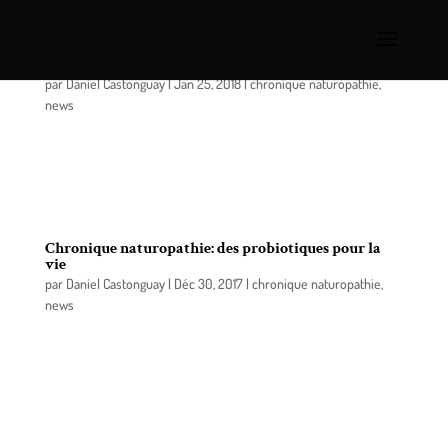
Chronique naturopathie: la santé du système digestif
par
Daniel Castonguay
|
Jan 25, 2018
|
chronique naturopathie
,
news
Nous sommes ce que nous mangeons. On le dit
depuis longtemps, et rien n’est plus vrai quand on
parle de la santé du système digestif.
Chronique naturopathie: des probiotiques pour la
vie
par
Daniel Castonguay
|
Déc 30, 2017
|
chronique naturopathie
,
news
Seriez-vous surpris d’apprendre qu’il y a plus de
bactéries dans vos intestins qu’il n’y a de cellules
dans votre corps ? Malgré leur présence massive
dans l’organisme, leur rôle sur le plan de la santé
humaine a cependant été longtemps laissé de