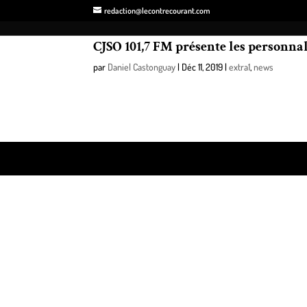
redaction@lecontrecourant.com
CJSO 101,7 FM présente les personnali
par
Daniel Castonguay
|
Déc 11, 2019
|
extra1
,
news
C’est hier soir qu’a eu lieu l’enregistrement de l’é
Design de
Elegant Themes
| Propulsé par
WordPre