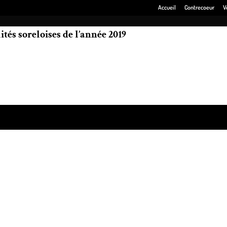
Accueil
Contrecoeur
V
tés soreloises de l’année 2019
mission « Personnalités 2019 CJSO » au Café-théâtre Les Beaux Instants.
ss