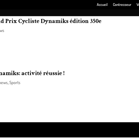
Accueil
Contrecoeur
V
d Prix Cycliste Dynamiks édition 350e
ws
ation est invitée assister à la course aux premières loges: Antoine Pécau
miks: activité réussie !
news
,
Sports
est déroulé, le 27 novembre dernier, le Brunch Méritas 40e Anniversaire 
ss