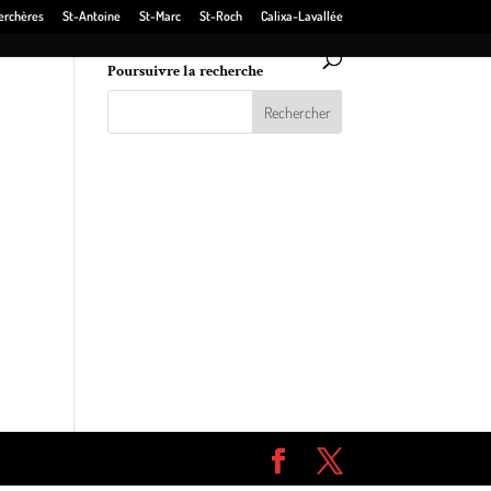
erchères
St-Antoine
St-Marc
St-Roch
Calixa-Lavallée
Poursuivre la recherche
dy et
du