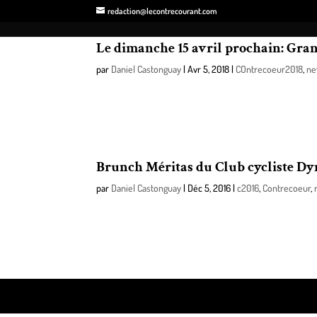
redaction@lecontrecourant.com
Le dimanche 15 avril prochain: Gran
par
Daniel Castonguay
|
Avr 5, 2018
|
COntrecoeur2018
,
ne
Événement 350e anniversaire de Contrecœur, la popul
Mme Maud Allaire co-présidents d’honneur !
Brunch Méritas du Club cycliste Dyna
par
Daniel Castonguay
|
Déc 5, 2016
|
c2016
,
Contrecoeur
,
C’est dans une atmosphère chargée d’émotion que s’
Club cycliste les Dynamiks de Contrecoeur.
Design de
Elegant Themes
| Propulsé par
WordPre