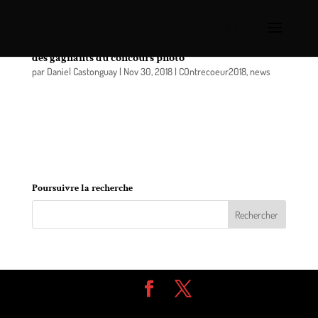
« Ma Ville, mon histoire, mon fleuve… »: dévoilement
des gagnants du concours photo
par
Daniel Castonguay
|
Nov 30, 2018
|
COntrecoeur2018
,
news
Dans le cadre du 350e anniversaire de Contrecœur,
le Contrecœur touristique lançait en mai 2017 un
concours de photo ayant pour thème « Ma ville,
mon histoire, mon fleuve … ».
Poursuivre la recherche
Design de
Elegant Themes
| Propulsé par