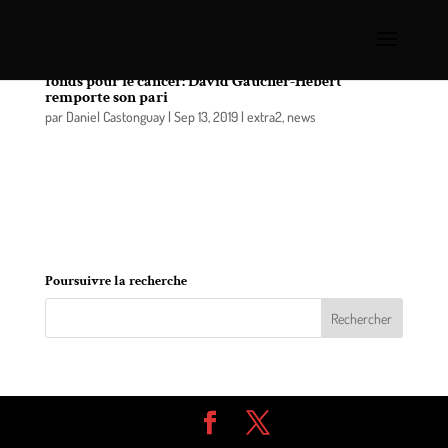
Le Trajet d’un Hippocampe, campagne de levée de
fonds pour le cancer: David Gaucher-Hébert
remporte son pari
par
Daniel Castonguay
|
Sep 13, 2019
|
extra2
,
news
David Gaucher-Hébert, un Longueuillois de 31 ans a
réussi son défi en pagayant en solitaire pour le
cancer, sur sa planche à pagaie, de Montréal à
Québec.
Poursuivre la recherche