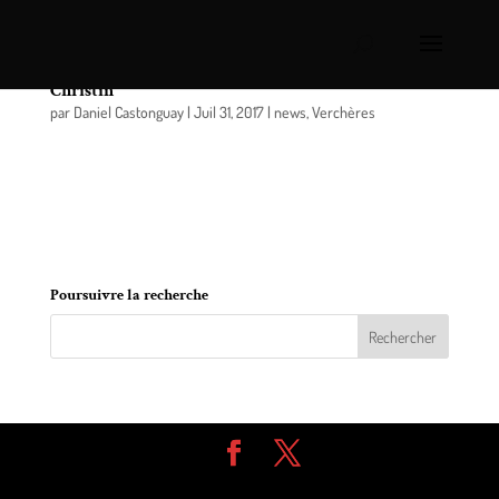
Verchères: un dernier hommage à M. Florent
Christin
par
Daniel Castonguay
|
Juil 31, 2017
|
news
,
Verchères
La famille recevra les condoléances en l’Église St-
François-Xavier de Verchères (596 route Marie-
Victorin) le mercredi 2 août à compter de 10
heures.
Poursuivre la recherche
Design de
Elegant Themes
| Propulsé par