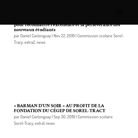
Les bourses de la Fondation du Cégep Sorel-Tracy:
pour reconnaitre l’excellence et la persévérance des
nouveaux étudiants
par
Daniel Castonguay
|
Nov 22, 2019
|
Commission scolaire Sorel-
Tracy
,
extra2
,
news
Le conseil d’administration de la Fondation du
Cégep de Sorel-Tracy remettait, le 13 novembre
dernier, 13 bourses d’excellence à l’admission à
autant de récipiendaires inscrits à un programme
d’études collégiales (D.E.C.) au Cégep de Sorel-
Tracy.
« BARMAN D’UN SOIR » AU PROFIT DE LA
FONDATION DU CÉGEP DE SOREL-TRACY
par
Daniel Castonguay
|
Sep 30, 2019
|
Commission scolaire
Sorel-Tracy
,
extra1
,
news
Le Cégep de Sorel-Tracy de concert avec sa