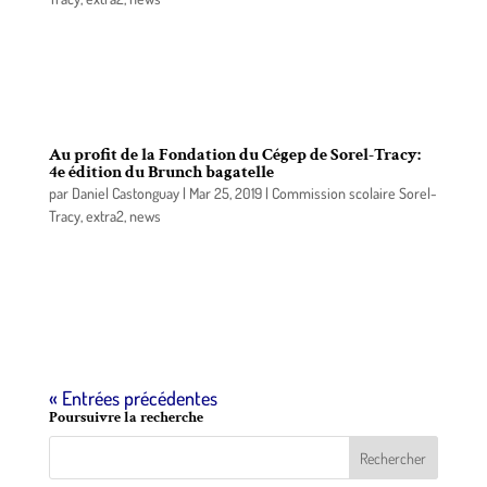
Réservez la date du 21 juin 2019 afin d’être des
nôtres pour la 12e édition de la Classique de Golf
Beauchemin-Fleury-Beauvillier.
Au profit de la Fondation du Cégep de Sorel-Tracy:
4e édition du Brunch bagatelle
par
Daniel Castonguay
|
Mar 25, 2019
|
Commission scolaire Sorel-
Tracy
,
extra2
,
news
La Fondation du Cégep de Sorel-Tracy organise la
4e édition de son Brunch bagatelle qui aura lieu le
dimanche 14 avril 2019, dès 11h45, à l’Annexe, au
25A, rue du Roi, à Sorel-Tracy.
« Entrées précédentes
Poursuivre la recherche