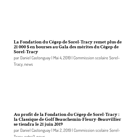
Fondation et l’association étudiante invite la
population à une soirée spéciale qui aura lieu au
restaurant Le Forestier, le jeudi 3 octobre 2019, dès
17 h.
La Fondation du Cégep de Sorel-Tracy remet plus de
21 000 $ en bourses au Gala des mérites du Cégep de
Sorel-Tracy
par
Daniel Castonguay
|
Mai 4, 2019
|
Commission scolaire Sorel-
Tracy
,
news
Grâce à ses généreux donateurs, la Fondation du
Cégep de Sorel-Tracy a récemment remis plus de
21 000 $ en bourses au Gala des mérites du Cégep
de Sorel-Tracy.
Au profit de la Fondation du Cégep de Sorel-Tracy :
la Classique de Golf Beauchemin-Fleury-Beauvillier
se tiendra le 21 juin 2019
par
Daniel Castonguay
|
Mai 2, 2019
|
Commission scolaire Sorel-
Tracy
,
extra2
,
news