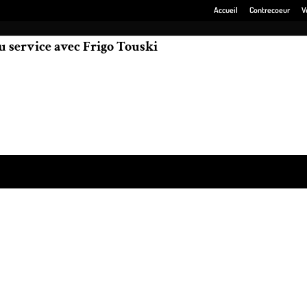
Accueil
Contrecoeur
V
 service avec Frigo Touski
 Raymond Perron. Ce projet est présenté par la Table en sécurité alimentai
 sous la responsabilité du Carrefour communautaire.
ss