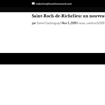
redaction@lecontrecourant.com
Saint-Roch-de-Richelieu: un nouveau
par
Daniel Castonguay
|
Nov 5, 2019
|
news
,
saintroch2019
Dernièrement, un Frigo Touski a été installé au Parc
Pierre-De Saurel et, chez nous, le Frigo Touski est
Design de
Elegant Themes
| Propulsé par
WordPre