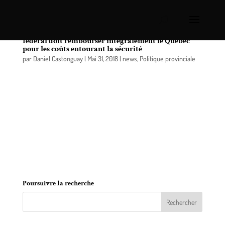
Sommet du G7 dans Charlevoix: le gouvernement
fédéral doit rembourser intégralement le Québec
pour les coûts entourant la sécurité
par
Daniel Castonguay
|
Mai 31, 2018
|
news
,
Politique provinciale
C’est dans le cadre d’une question posée au
ministre de la Sécurité publique à l’Assemblée
nationale, le 30 mai dernier, que le député de
Verchères, monsieur Stéphane Bergeron, en
complément de celles posées par sa collègue de
Taschereau et porte-parole de l’opposition
officielle responsable de la région de la Capitale-
Nationale, madame Agnès Maltais, lui a demandé…
Poursuivre la recherche