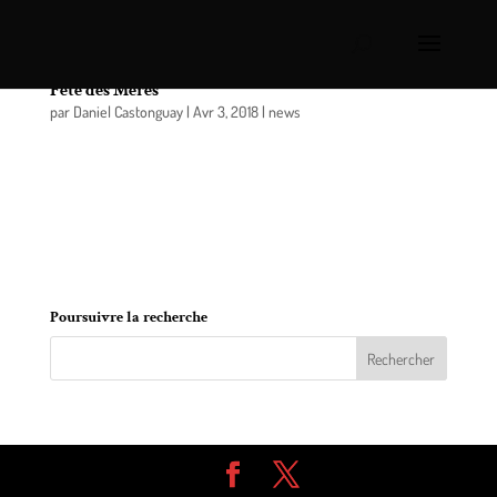
Chevaliers de Colomb de Contrecoeur: Gala de la
Fête des Mères
par
Daniel Castonguay
|
Avr 3, 2018
|
news
C’est samedi le 12 mai à 17h00 que se tiendra le
gala de la Fête des Mères organisé par les
Chevaliers de Colomb de Contrecoeur. Comme à
chaque année, il y aura de nombreux prix de
présence.
Poursuivre la recherche