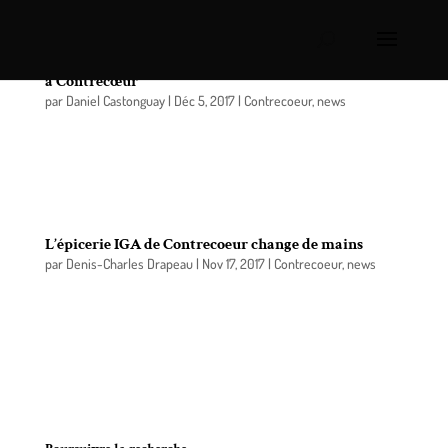
Inauguration du Marché Emily et Philip Desmarais
à Contrecœur
par
Daniel Castonguay
|
Déc 5, 2017
|
Contrecoeur
,
news
C’est le vendredi 1er décembre qu’avait lieu
l’inauguration officielle du Marché Emily et Philip
Desmarais.
L’épicerie IGA de Contrecoeur change de mains
par
Denis-Charles Drapeau
|
Nov 17, 2017
|
Contrecoeur
,
news
C’est désormais officiel, l’épicerie IGA de
Contrecoeur a de nouveaux propriétaires depuis le
6 novembre dernier. Ce qui met un terme aux
conjectures qui circulaient depuis quelque temps
au sujet de la succursale de la bannière Sobeys.