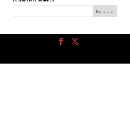
Poursuivre la recherche
Design de
Elegant Themes
| Propulsé par
WordPress