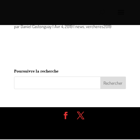
Verchères: un dernier hommage à Isaac Dupré
par
Daniel Castonguay
|
Avr 4, 2019
|
news
,
vercheres2019
Le 2 avril 2019 entouré des siens, est décédé à l’âge
de 5 ans, Isaac Dupré fils de François Dupré et de
Julie Roy.
Poursuivre la recherche
Design de
Elegant Themes
| Propulsé par
WordPress