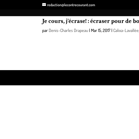
redaction@lecontrecourant.com
Je cours, j’écrase! : écraser pour de 
par
Denis-Charles Drapeau
|
Mar 15, 2017
|
Calixa-Lavallée
Six mois après la fin des programmes d’entraînement 
cessé de fumer et 43 pour cent ont dit continuer la 
Design de
Elegant Themes
| Propulsé par
WordPre