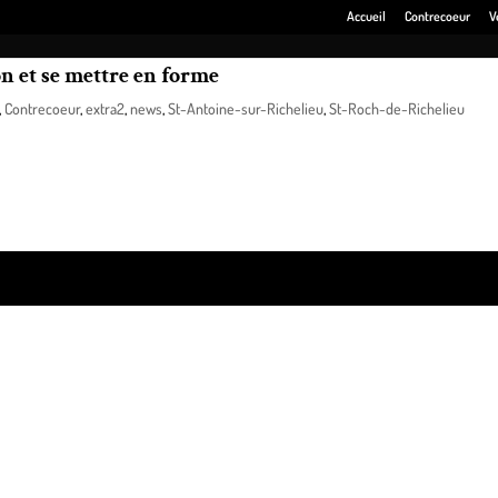
Accueil
Contrecoeur
V
bon et se mettre en forme
,
Contrecoeur
,
extra2
,
news
,
St-Antoine-sur-Richelieu
,
St-Roch-de-Richelieu
Je cours, j’écrase!, 40 pour cent des participants interrogés ont affirmé a
pratique de la course à pied, trois fois par semaine en moyenne.
ss