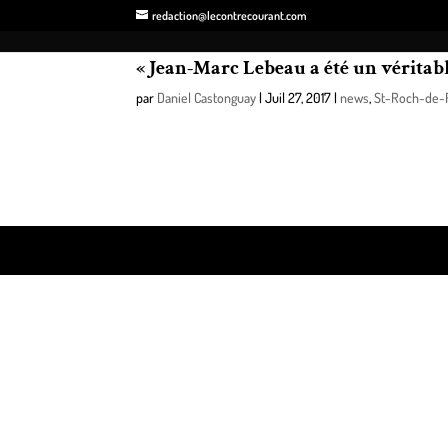
redaction@lecontrecourant.com
« Jean-Marc Lebeau a été un véritabl
par
Daniel Castonguay
|
Juil 27, 2017
|
news
,
St-Roch-de-R
Le député de Richelieu à l’Assemblée nationale, Sylv
Lebeau et a tenu à assurer sa famille et toutes celle
Design de
Elegant Themes
| Propulsé par
WordPre