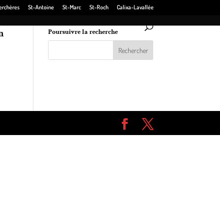
erchères
St-Antoine
St-Marc
St-Roch
Calixa-Lavallée
n
Poursuivre la recherche
c