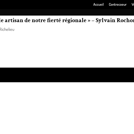
Accueil
Contrecoeur
V
e artisan de notre fierté régionale » – Sylvain Rocho
ichelieu
ain Rochon, a appris avec tristesse le décès subit du journaliste Jean-Mar
s et ceux qui l’ont connu et aimé de ses meilleures pensées.
ss