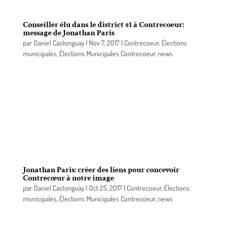
Conseiller élu dans le district #1 à Contrecoeur:
message de Jonathan Paris
par
Daniel Castonguay
|
Nov 7, 2017
|
Contrecoeur
,
Élections
municipales
,
Élections Municipales Contrecoeur
,
news
J’aimerais dire un grand merci à toute la
population du district #1. Vous m’avez ouvert vos
portes, vous avez discuté avec moi et vous m’avez
confié vos préoccupations. Ce sera un grand
honneur pour moi de vous représenter au courant
des prochaines années. J’espère sincèrement être à
la hauteur de vos attentes et de vos besoins!
Jonathan Paris: créer des liens pour concevoir
Contrecœur à notre image
par
Daniel Castonguay
|
Oct 25, 2017
|
Contrecoeur
,
Élections
municipales
,
Élections Municipales Contrecoeur
,
news
Jonathan Paris, candidat au poste de conseiller