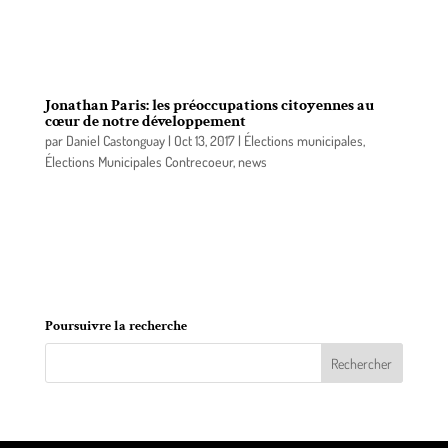
municipal dans le district #1 à Contrecœur, désire
créer davantage de liens avec les citoyennes et les
citoyens.
Jonathan Paris: les préoccupations citoyennes au
cœur de notre développement
par
Daniel Castonguay
|
Oct 13, 2017
|
Élections municipales
,
Élections Municipales Contrecoeur
,
news
Jonathan Paris, candidat au poste de conseiller
municipal dans le district #1 à Contrecœur, désire
inclure davantage les préoccupations citoyennes
dans le développement de sa municipalité.
Poursuivre la recherche