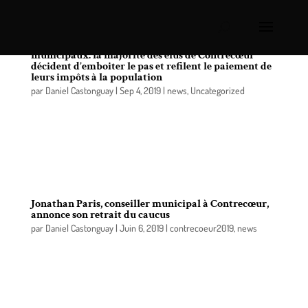
Ajustement de la rémunération des élus
municipaux: la majorité des élus de Contrecœur
décident d’emboiter le pas et refilent le paiement de
leurs impôts à la population
par
Daniel Castonguay
|
Sep 4, 2019
|
news
,
Uncategorized
Lors de la dernière séance ordinaire du conseil
municipal, contrairement à tous mes collègues
présents, je me suis opposé à l’augmentation de
notre traitement salarial. Voici pourquoi.
Jonathan Paris, conseiller municipal à Contrecœur,
annonce son retrait du caucus
par
Daniel Castonguay
|
Juin 6, 2019
|
contrecoeur2019
,
news
Jonathan Paris, conseiller municipal du district
numéro 1 à Contrecœur, désire informer la
population qu’il se retire du caucus pour une durée
indéterminée.