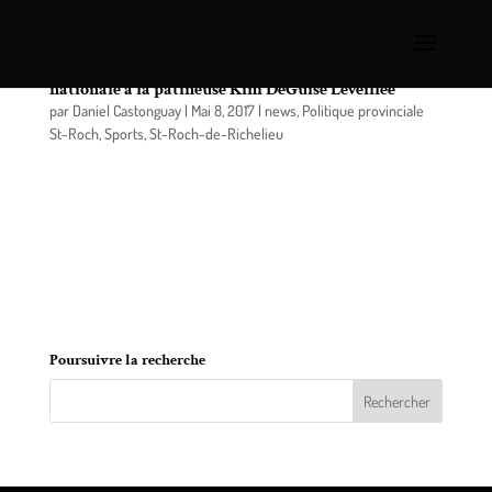
Sylvain Rochon remet la médaille de l’Assemblée
nationale à la patineuse Kim DeGuise Léveillée
par
Daniel Castonguay
|
Mai 8, 2017
|
news
,
Politique provinciale
St-Roch
,
Sports
,
St-Roch-de-Richelieu
Le député de Richelieu à l’Assemblée nationale,
Sylvain Rochon, a remis la médaille de l’Assemblée
nationale à la patineuse artistique Kim DeGuise
Léveillée lors d’une soirée de financement, tenue
samedi soir, en vue de sa participation aux Jeux
olympiques de Corée du Sud l’an prochain.
Poursuivre la recherche