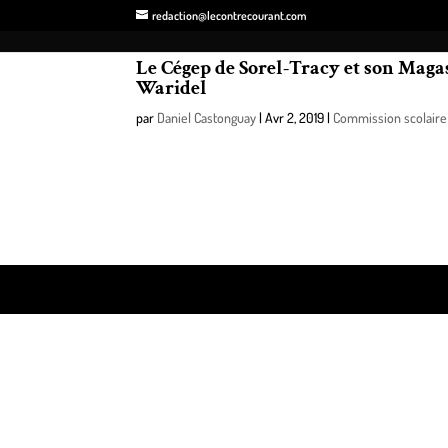
redaction@lecontrecourant.com
Le Cégep de Sorel-Tracy et son Mag
Waridel
par
Daniel Castonguay
|
Avr 2, 2019
|
Commission scolaire
Pour la toute première fois, le Cégep de Sorel-Tra
Waridel présentera sa conférence Choisir aujourd’
l’espoir, bref ce qu’elle qualifie de « tous les possible
Design de
Elegant Themes
| Propulsé par
WordPre