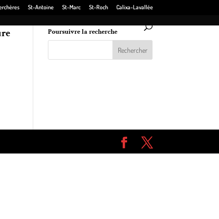
erchères
St-Antoine
St-Marc
St-Roch
Calixa-Lavallée
ure
Poursuivre la recherche
me
hie,