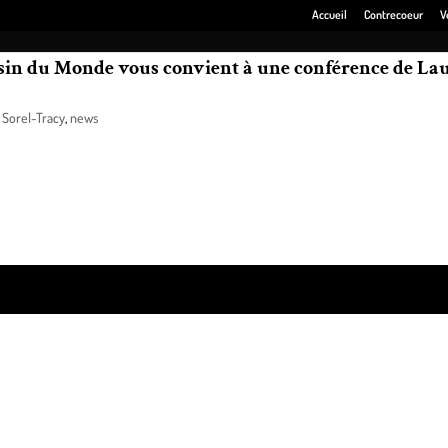
Accueil
Contrecoeur
V
asin du Monde vous convient à une conférence de La
 Sorel-Tracy
,
news
cy et son Magasin du Monde ont l’honneur de recevoir Laure Waridel! Mada
hui ce que sera demain abordant notamment l’engagement citoyen, l’empat
s ».
ss