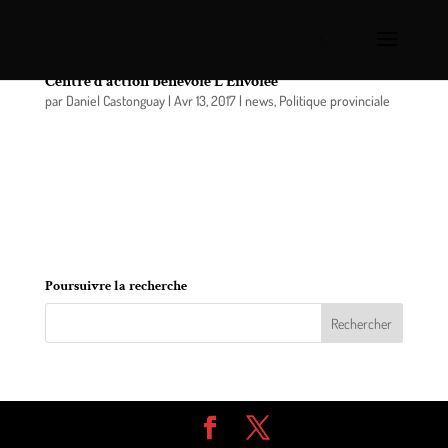
Stéphane Bergeron souligne le 30e anniversaire du
Centre d’action bénévole L’Envolée
par
Daniel Castonguay
|
Avr 13, 2017
|
news
,
Politique provinciale
C’est dans le cadre d’une déclaration prononcée à
l’Assemblée nationale, le 12 avril dernier, que le
député de Verchères, monsieur Stéphane Bergeron,
a souligné le 30e anniversaire du Centre d’action
bénévole L’Envolée.
Poursuivre la recherche