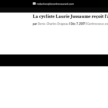
redaction@lecontrecourant.com
La cycliste Laurie Jussaume reçoit 
par
Denis-Charles Drapeau
|
Déc 7, 2017
|
Contrecoeur
,
ex
C’est avec une immense joie que l’agence immobili
1 000$ à la jeune athlète de Contrecoeur.
Design de
Elegant Themes
| Propulsé par
WordPre