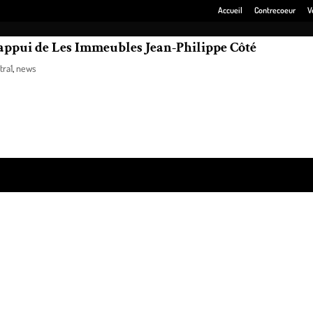
Accueil
Contrecoeur
V
l’appui de Les Immeubles Jean-Philippe Côté
tra1
,
news
ère,
Les Immeubles Jean-Philippe Côté
, a remis dernièrement un montant
ss