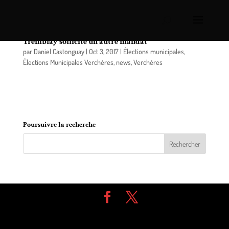
Élections municipales à Verchères: Michèle
Tremblay sollicite un autre mandat
par
Daniel Castonguay
|
Oct 3, 2017
|
Élections municipales
,
Élections Municipales Verchères
,
news
,
Verchères
Conseillère municipale depuis 2009, Michèle
Tremblay sollicite un mandat pour le district #2.
Poursuivre la recherche
Design de
Elegant Themes
| Propulsé par
WordPress