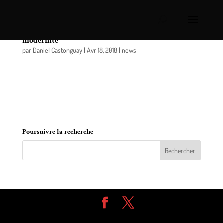
La mobilité durable: transporter le Québec vers la
modernité
par
Daniel Castonguay
|
Avr 18, 2018
|
news
La Politique de mobilité durable du Québec a été
dévoilée aujourd’hui, assortie d’investissements de
plus de 9,7 milliards de dollars, dont 2,9 milliards
de nouveaux investissements.
Poursuivre la recherche
Design de
Elegant Themes
| Propulsé par