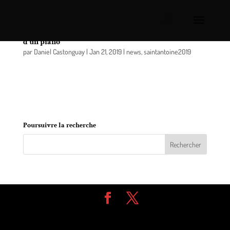
Saint-Antoine-sur-Richelieu: Rencontres autour
d’un piano
par
Daniel Castonguay
|
Jan 21, 2019
|
news
,
saintantoine2019
Les « Rencontres autour d’un piano » se
poursuivent avec Monique Désy Proulx, dimanche,
le 3 février 2019 à 15h30.
Poursuivre la recherche
Design de
Elegant Themes
| Propulsé par
WordPress