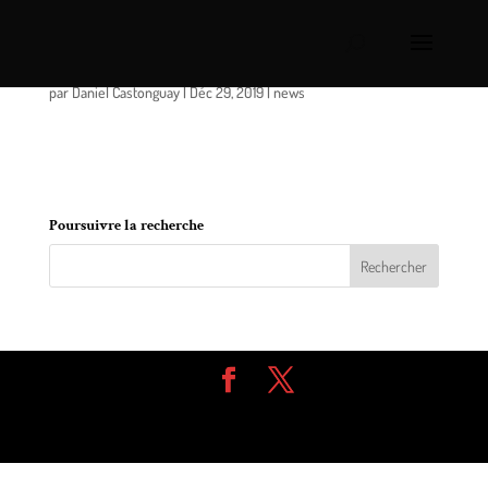
MRC de Marguerite-D’Youville / Rétrospective 2019
par
Daniel Castonguay
|
Déc 29, 2019
|
news
Revoyez tous les articles concernant la MRC
Marguerite-D’Youville en 2019.
Poursuivre la recherche
Design de
Elegant Themes
| Propulsé par
WordPress