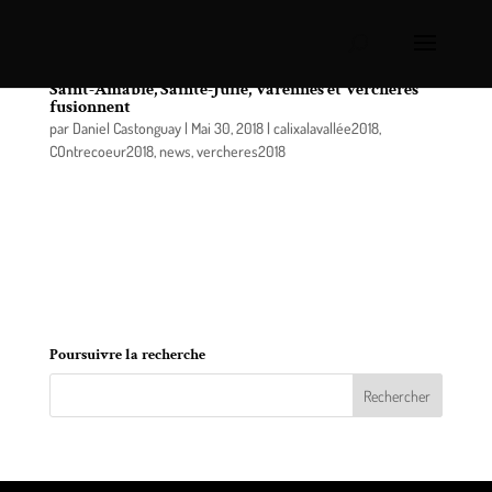
Les offices municipaux d’habitation de Contrecœur,
Saint-Amable, Sainte-Julie, Varennes et Verchères
fusionnent
par
Daniel Castonguay
|
Mai 30, 2018
|
calixalavallée2018
,
COntrecoeur2018
,
news
,
vercheres2018
Le gouvernement du Québec a annoncé le 28 mai
dernier que 11 offices municipaux d’habitation,
situés sur le territoire de la Montérégie, ont décidé
d’unir leurs forces pour créer deux nouveaux
offices d’habitation (OH).
Poursuivre la recherche