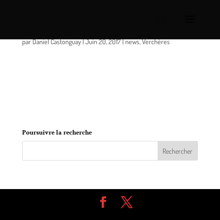
Verchères: le parc canin est officiellement ouvert!
par
Daniel Castonguay
|
Juin 20, 2017
|
news
,
Verchères
Le 19 juin dernier, au nom du Conseil municipal de
Verchères, le maire Alexandre Bélisle a procédé à
l’ouverture officielle du nouveau parc canin situé
sur la rue Duvernay (près de la caserne de
pompier).
Poursuivre la recherche
Design de
Elegant Themes
| Propulsé par