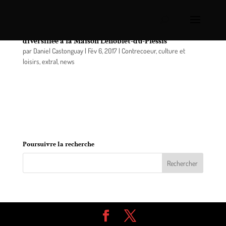
Contrecoeur: une programmation hivernale
diversifiée à la Maison Lenoblet-du-Plessis
par
Daniel Castonguay
|
Fév 6, 2017
|
Contrecoeur
,
culture et
loisirs
,
extra1
,
news
Culture C vous dévoile sa programmation hiver-
printemps 2017, dont les expositions et spectacles
auront lieu à la Maison Lenoblet-du-Plessis de
Contrecoeur.
Poursuivre la recherche