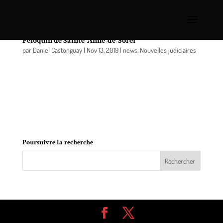
Pornographie juvénile: arrestation de Philippe
Péloquin de Sainte-Anne-de-Sorel
par
Daniel Castonguay
|
Nov 13, 2019
|
news
,
Nouvelles judiciaires
Les enquêteurs spécialisés en matière
d’exploitation sexuelle des enfants sur Internet de
la Sûreté du Québec ont procédé hier à
l’arrestation d’un homme de Sainte-Anne-de-Sorel
en lien avec de la pornographie juvénile.
Poursuivre la recherche