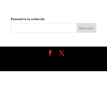
Varennes et de Ste-Julie.
Poursuivre la recherche
Design de
Elegant Themes
| Propulsé par
WordPress