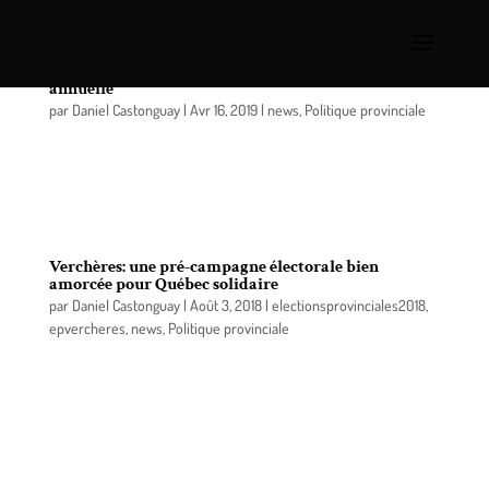
Québec Solidaire Verchères: Assemblée générale
annuelle
par
Daniel Castonguay
|
Avr 16, 2019
|
news
,
Politique provinciale
Les membres de Québec Solidaire Verchères
tiendront leur assemblée générale annuelle le 29
avril prochain.
Verchères: une pré-campagne électorale bien
amorcée pour Québec solidaire
par
Daniel Castonguay
|
Août 3, 2018
|
electionsprovinciales2018
,
epvercheres
,
news
,
Politique provinciale
Jean-René Péloquin, candidat pour Québec
solidaire dans Verchères, a amorcé sa pré-
campagne électorale en allant à la rencontre des
citoyens et des citoyennes. C’est avec
enthousiasme et entouré d’une équipe dynamique
qu’ il était récemment présent au marché public de