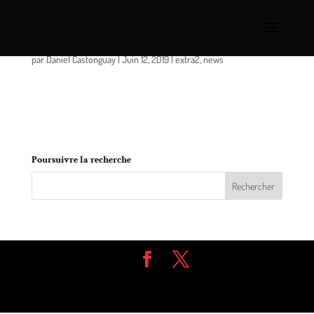
Le Recyclo-Centre fait peau neuve
par
Daniel Castonguay
|
Juin 12, 2019
|
extra2
,
news
C’est le jeudi 6 juin dernier que le Recyclo-Centre a
présenté sa campagne publicitaire qui vient
marquer une toute nouvelle ère pour l’entreprise.
Poursuivre la recherche
Design de
Elegant Themes
| Propulsé par
WordPress