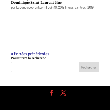
Dominique Saint-Laurent élue
par
LeContrecourant.com
|
Juin 10, 2019
|
news
,
saintroch2019
C’est ce 9 juin que s’est tenu le scrutin visant à
combler le poste de conseiller du district #1 de
Saint-Roch-de-Richelieu, poste laissé vacant
depuis l’élection de M. Alain Chapdelaine à la mairie
de la municipalité, le 31 mars dernier.
« Entrées précédentes
Poursuivre la recherche
Design de
Elegant Themes
| Propulsé par
WordPress