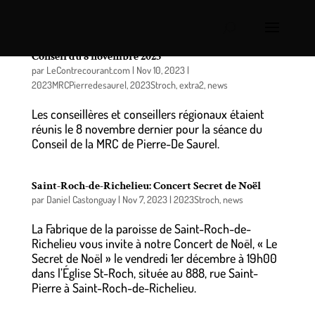
MRC de Pierre-De Saurel: retour sur la séance du
Conseil du 8 novembre 2023
par
LeContrecourant.com
|
Nov 10, 2023
|
2023MRCPierredesaurel
,
2023Stroch
,
extra2
,
news
Les conseillères et conseillers régionaux étaient
réunis le 8 novembre dernier pour la séance du
Conseil de la MRC de Pierre-De Saurel.
Saint-Roch-de-Richelieu: Concert Secret de Noël
par
Daniel Castonguay
|
Nov 7, 2023
|
2023Stroch
,
news
La Fabrique de la paroisse de Saint-Roch-de-
Richelieu vous invite à notre Concert de Noël, « Le
Secret de Noël » le vendredi 1er décembre à 19h00
dans l’Église St-Roch, située au 888, rue Saint-
Pierre à Saint-Roch-de-Richelieu.