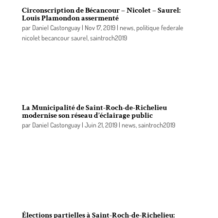
Circonscription de Bécancour – Nicolet – Saurel:
Louis Plamondon assermenté
par
Daniel Castonguay
|
Nov 17, 2019
|
news
,
politique federale
nicolet becancour saurel
,
saintroch2019
Louis Plamondon a été assermenté comme député
de la conscription de Bécancour – Nicolet – Saurel
à la suite de sa 11e élection victorieuse.
La Municipalité de Saint-Roch-de-Richelieu
modernise son réseau d’éclairage public
par
Daniel Castonguay
|
Juin 21, 2019
|
news
,
saintroch2019
La Municipalité de Saint-Roch-de-Richelieu réalise
un projet de modernisation de l’éclairage public
impliquant la conversion de 196 luminaires vers la
technologie aux diodes électroluminescentes
(DEL), représentant un investissement de 71 800 $.
Élections partielles à Saint-Roch-de-Richelieu: