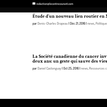
redaction@lecontrecourant.com
Étude d’un nouveau lien routier en
par
Denis-Charles Drapeau
|
Déc 21, 2016
|
news
,
Politique
Le ministère des Transports, de la Mobilité durable e
routiers entre l’autoroute 20…
La Société canadienne du cancer in
deux ans: un geste qui sauve des vies
par
Daniel Castonguay
|
Oct 25, 2016
|
news
,
Ressources 
Dans le cadre du mois d’octobre, Mois de la sensibili
(SCC) sensibilisera les femmes…
Design de
Elegant Themes
| Propulsé par
WordPre