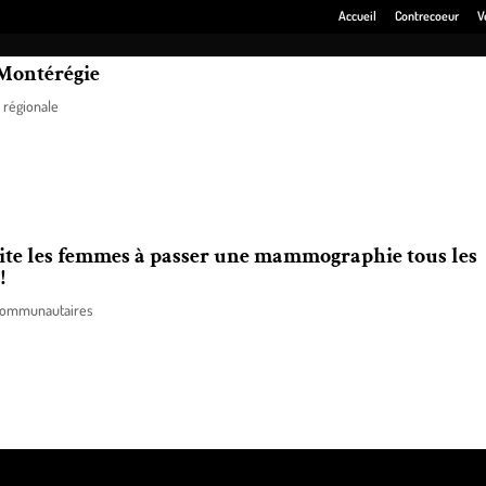
Accueil
Contrecoeur
V
 Montérégie
 régionale
t de l’Électrification des transports rend publique l’étude portant sur les li
vite les femmes à passer une mammographie tous les
!
communautaires
sation au cancer du sein, et ce, jusqu’aux fêtes, la Société canadienne du 
ss