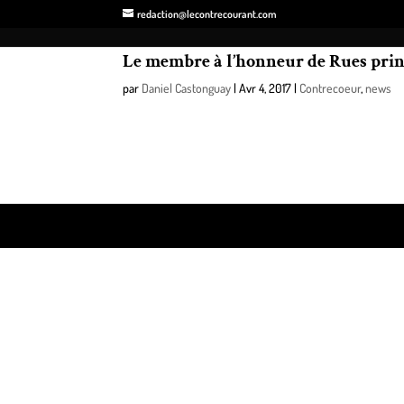
redaction@lecontrecourant.com
Le membre à l’honneur de Rues prin
par
Daniel Castonguay
|
Avr 4, 2017
|
Contrecoeur
,
news
Sylvain Coutu CPA offre des services fiables et pr
service des PME et travailleurs autonomes.
Design de
Elegant Themes
| Propulsé par
WordPre