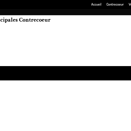
Accueil
Contrecoeur
V
cipales Contrecoeur
ofessionnels dans une multitude de domaines touchant à la comptabilité au
ss