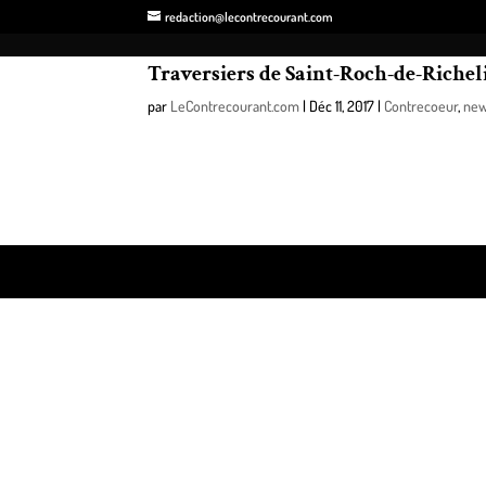
redaction@lecontrecourant.com
Traversiers de Saint-Roch-de-Richel
par
LeContrecourant.com
|
Déc 11, 2017
|
Contrecoeur
,
ne
Signe que l’hiver approche à grands pas, les travers
semaine la fin de leurs activités pour 2017.
Design de
Elegant Themes
| Propulsé par
WordPre