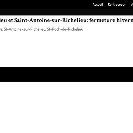
Accueil
Contrecoeur
V
ieu et Saint-Antoine-sur-Richelieu: fermeture hiver
ws
,
St-Antoine-sur-Richelieu
,
St-Roch-de-Richelieu
iers du Richelieu de Saint-Roch et Saint-Antoine ont annoncé cette fin de
ss