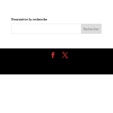
au sein du comité consultatif d’urbanisme (CCU).
Poursuivre la recherche
Design de
Elegant Themes
| Propulsé par
WordPress