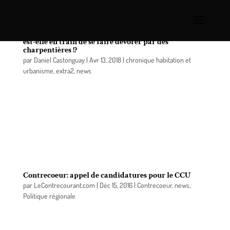
Chronique habitation et urbanisme: votre résidence
est-elle en train de se faire dévorer par des
charpentières !?
par
Daniel Castonguay
|
Avr 13, 2018
|
chronique habitation et
urbanisme
,
extra2
,
news
Michel Rioux
Les fourmis charpentières vivent normalement à
l’extérieur des maisons, dans le bois humide ou en
décomposition. Le milieu forestier constitue leur
habitat d’origine.
Contrecoeur: appel de candidatures pour le CCU
par
LeContrecourant.com
|
Déc 15, 2016
|
Contrecoeur
,
news
,
Politique régionale
La Ville de Contrecœur est à la recherche de deux
citoyens ou citoyennes pour siéger bénévolement