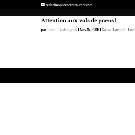
redaction@lecontrecourant.com
Attention aux vols de pneus !
par
Daniel Castonguay
|
Nov 15, 2016
|
Calixa-Lavallée
,
Con
La période des changements de pneus est de retour e
répertoriés à la Régie intermunicipale de police Ric
Design de
Elegant Themes
| Propulsé par
WordPre