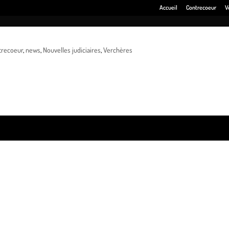
Accueil
Contrecoeur
V
trecoeur
,
news
,
Nouvelles judiciaires
,
Verchères
t les voleurs de pneus reprennent du service. Plusieurs cas ont déjà été
helieu-Saint-Laurent.
ss