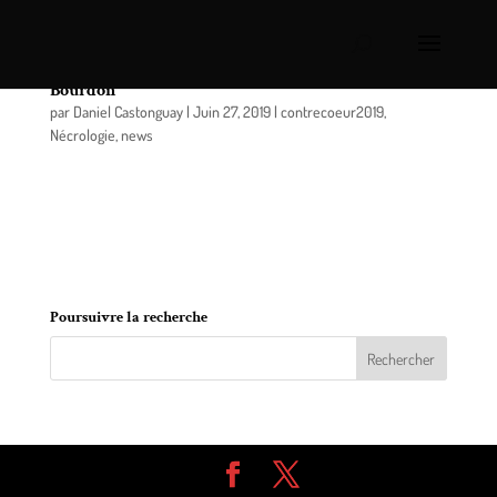
Contrecoeur: un dernier hommage à M. Yvan
Bourdon
par
Daniel Castonguay
|
Juin 27, 2019
|
contrecoeur2019
,
Nécrologie
,
news
Entouré de l’amour de sa famille, à l’Hôpital Pierre
Boucher de Longueuil le 26 juin 2019 est décédé à
l’âge de 71 ans, M. Yvan Bourdon époux de Huguette
Courchesne demeurant à Contrecoeur.
Poursuivre la recherche