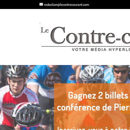
redaction@lecontrecourant.com
.