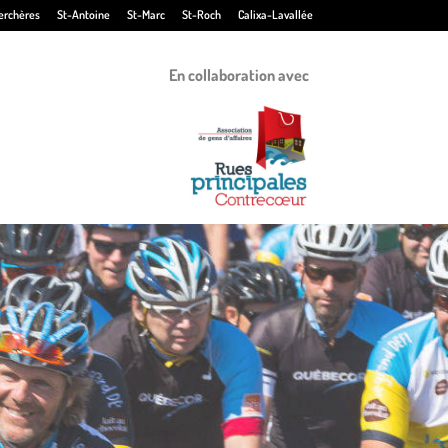
erchères
St-Antoine
St-Marc
St-Roch
Calixa-Lavallée
En collaboration avec