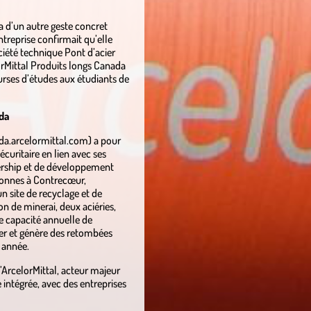
a d’un autre geste concret
ntreprise confirmait qu’elle
ciété technique Pont d’acier
orMittal Produits longs Canada
urses d’études aux étudiants de
ada
da.arcelormittal.com) a pour
écuritaire en lien avec ses
dership et de développement
sonnes à Contrecœur,
n site de recyclage et de
on de minerai, deux aciéries,
ne capacité annuelle de
ier et génère des retombées
 année.
’ArcelorMittal, acteur majeur
 intégrée, avec des entreprises