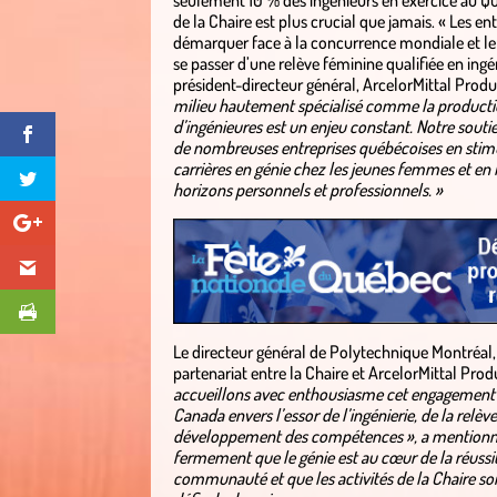
seulement 10 % des ingénieurs en exercice au Q
de la Chaire est plus crucial que jamais. « Les ent
démarquer face à la concurrence mondiale et le
se passer d’une relève féminine qualifiée en ingén
président-directeur général, ArcelorMittal Prod
milieu hautement spécialisé comme la productio
d’ingénieures est un enjeu constant. Notre soutie
de nombreuses entreprises québécoises en stimul
carrières en génie chez les jeunes femmes et en
horizons personnels et professionnels. »
Le directeur général de Polytechnique Montréal,
partenariat entre la Chaire et ArcelorMittal Pro
accueillons avec enthousiasme cet engagement d
Canada envers l’essor de l’ingénierie, de la relèv
développement des compétences », a mentionné
fermement que le génie est au cœur de la réussi
communauté et que les activités de la Chaire son