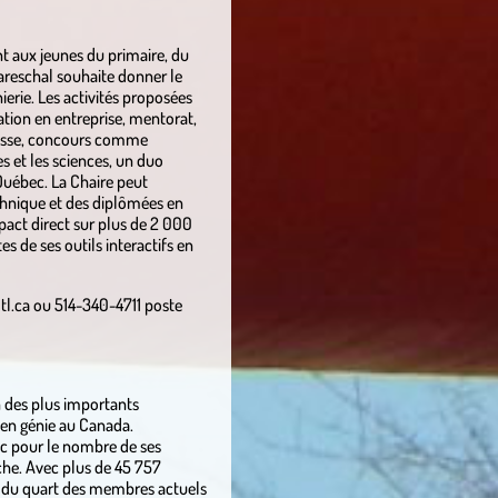
ant aux jeunes du primaire, du
areschal souhaite donner le
ierie. Les activités proposées
ation en entreprise, mentorat,
classe, concours comme
es et les sciences, un duo
Québec. La Chaire peut
hnique et des diplômées en
pact direct sur plus de 2 000
s de ses outils interactifs en
l.ca ou 514-340-4711 poste
n des plus importants
en génie au Canada.
c pour le nombre de ses
rche. Avec plus de 45 757
 du quart des membres actuels