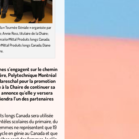
 la « Tournée Géniale » organisée par
e; Annie Ross, titulaire de la Chaire;
rcelorMittal Produits longs Canada;
rMittal Produits longs Canada; Diane
re.
mes s’engagent sur le chemin
rière, Polytechnique Montréal
Mareschal pour la promotion
à la Chaire de continuer sa
 annonce qu’elle y versera
viendra l’un des partenaires
ts longs Canada sera utilisée
entèles scolaires du primaire, du
 femmes ne représentent que 19
cycle en génie au Canada et que