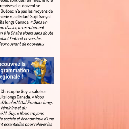
uébec sont des femmes, le rôle
reprises d’ici doivent se
 Québec n’a pas les moyens de
ierie », a déclaré Sujit Sanyal,
uits longs Canada.
« Dans un
n d’acier, le recrutement
n à la Chaire aidera sans doute
ant l’intérêt envers les
 leur ouvrant de nouveaux
 Christophe Guy, a salué ce
duits longs Canada.
« Nous
’ArcelorMittal Produits longs
e féminine et du
 M. Guy. « Nous croyons
te sociale et économique d’une
t essentielles pour relever les