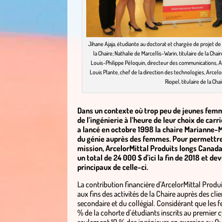
Jihane Ajaja, étudiante au doctorat et chargée de projet de
la Chaire; Nathalie de Marcellis-Warin, titulaire de la Chair
Louis-Philippe Péloquin, directeur des communications, A
Louis Plante, chef de la direction des technologies, Arcelo
Riopel, titulaire de la Chai
Dans un contexte où trop peu de jeunes fem
de l’ingénierie à l’heure de leur choix de car
a lancé en octobre 1998 la chaire Marianne-
du génie auprès des femmes. Pour permettre 
mission, ArcelorMittal Produits longs Canada
un total de 24 000 $ d’ici la fin de 2018 et de
principaux de celle-ci.
La contribution financière d’ArcelorMittal Produi
aux fins des activités de la Chaire auprès des cli
secondaire et du collégial. Considérant que les
% de la cohorte d’étudiants inscrits au premier 