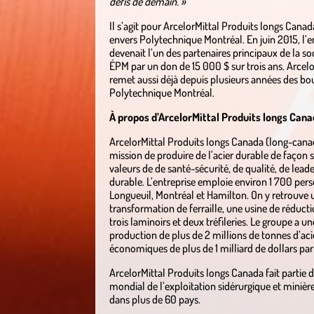
défis de demain. »
Il s’agit pour ArcelorMittal Produits longs Canad
envers Polytechnique Montréal. En juin 2015, l’e
devenait l’un des partenaires principaux de la so
ÉPM par un don de 15 000 $ sur trois ans. Arcel
remet aussi déjà depuis plusieurs années des bo
Polytechnique Montréal.
À propos d’ArcelorMittal Produits longs Can
ArcelorMittal Produits longs Canada (long-cana
mission de produire de l’acier durable de façon s
valeurs de de santé-sécurité, de qualité, de lea
durable. L’entreprise emploie environ 1 700 per
Longueuil, Montréal et Hamilton. On y retrouve u
transformation de ferraille, une usine de réducti
trois laminoirs et deux tréfileries. Le groupe a u
production de plus de 2 millions de tonnes d’ac
économiques de plus de 1 milliard de dollars par
ArcelorMittal Produits longs Canada fait partie d
mondial de l’exploitation sidérurgique et minière
dans plus de 60 pays.