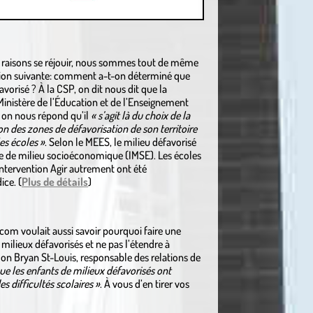
s raisons se réjouir, nous sommes tout de même
stion suivante: comment a-t-on déterminé que
vorisé ? À la CSP, on dit nous dit que la
Ministère de l’Éducation et de l’Enseignement
, on nous répond qu’il
« s’agit là du choix de la
n des zones de défavorisation de son territoire
es écoles »
. Selon le MEES, le milieu défavorisé
ice de milieu socioéconomique (IMSE). Les écoles
’intervention Agir autrement ont été
ice. (
Plus de détails
)
.com voulait aussi savoir pourquoi faire une
milieux défavorisés et ne pas l’étendre à
on Bryan St-Louis, responsable des relations de
que les enfants de milieux défavorisés ont
s difficultés scolaires »
. À vous d’en tirer vos