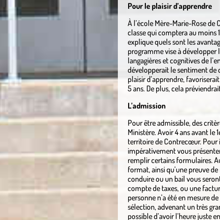
Pour le plaisir d’apprendre
À l’école Mère-Marie-Rose de C
classe qui comptera au moins 17
explique quels sont les avantag
programme vise à développer les
langagières et cognitives de l’
développerait le sentiment de c
plaisir d’apprendre, favorisera
5 ans. De plus, cela préviendrai
L’admission
Pour être admissible, des critè
Ministère. Avoir 4 ans avant le 
territoire de Contrecœur. Pour 
impérativement vous présenter à
remplir certains formulaires. Au
format, ainsi qu’une preuve de
conduire ou un bail vous seron
compte de taxes, ou une factur
personne n’a été en mesure de r
sélection, advenant un très gr
possible d’avoir l’heure juste 