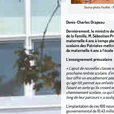
Source photo: Feuillet –
Denis-Charles Drapeau
Dernièrement, le ministre de 
de la Famille, M. Sébastien P
maternelle 4 ans à temps ple
scolaire des Patriotes mettr
de maternelle 4 ans à l’éco
L’enseignement préscolaire
« L’ajout de nouvelles classes 
prochaine rentrée scolaire, d’i
leur offrir un encadrement péd
qu’agir tôt permet aux enfants 
faisant en sorte qu’ils croient 
cheminement scolaire, ce qui l
long de leur parcours »,
a souli
L’implantation de ces 100 nouv
gouvernemental de 10,43 millio