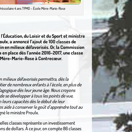
 Préscolaire 4 ans TPMD – École Mère-Marie-Rose
l’Éducation, du Loisir et du Sport et ministre
roulx, a annoncé l’ajout de 100 classes de
in en milieux défavorisés. Or, la Commission
a en place dès l’année 2016-2017, une classe
le Mère-Marie-Rose à Contrecœur.
en milieux défavorisés permettra, dès la
nitier de nombreux enfants à l’école, en plus de
agogique dès leur jeune âge. Nous croyons
de se développer à tous les points de vue,
en leurs capacités dès le début de leur
es aide à conserver le goût d’apprendre tout au
gné le ministre Proulx.
elles classes représente un investissement
ns de dollars. À ce jour, on compte 86 classes