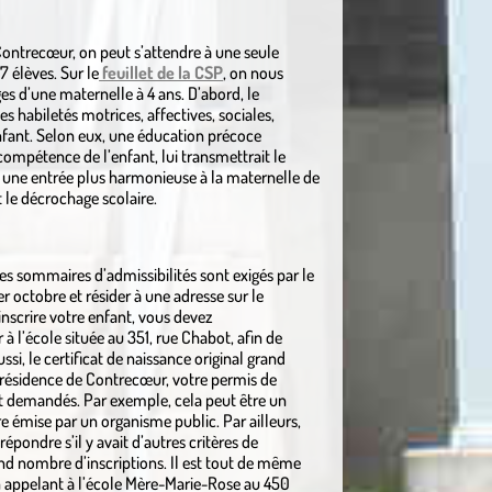
ontrecœur, on peut s’attendre à une seule
 élèves. Sur le
feuillet de la CSP
, on nous
es d’une maternelle à 4 ans. D’abord, le
 habiletés motrices, affectives, sociales,
enfant. Selon eux, une éducation précoce
ompétence de l’enfant, lui transmettrait le
it une entrée plus harmonieuse à la maternelle de
t le décrochage scolaire.
res sommaires d’admissibilités sont exigés par le
1er octobre et résider à une adresse sur le
inscrire votre enfant, vous devez
 l’école située au 351, rue Chabot, afin de
ssi, le certificat de naissance original grand
 résidence de Contrecœur, votre permis de
t demandés. Par exemple, cela peut être un
e émise par un organisme public. Par ailleurs,
épondre s’il y avait d’autres critères de
and nombre d’inscriptions. Il est tout de même
en appelant à l’école Mère-Marie-Rose au 450