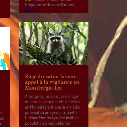
s
Programme du don d’arbres!
lire plus
Rage du raton laveur :
appel à la vigilance en
Montérégie-Est
Alors que plusieurs cas de rage
du raton laveur ont été détectés
en Montérégie et que la maladie
poursuit sa progression, Santé
ne-
Québec Montérégie-Est invite la
 sa
population à redoubler de
r