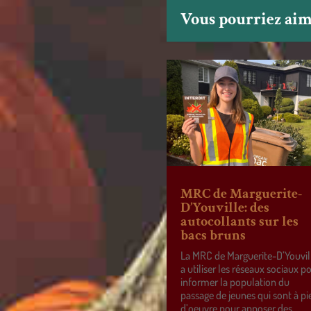
Vous pourriez aime
MRC de Marguerite-
D’Youville: des
autocollants sur les
bacs bruns
La MRC de Marguerite-D’Youvil
a utiliser les réseaux sociaux p
informer la population du
passage de jeunes qui sont à pi
d’oeuvre pour apposer des