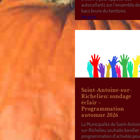
autocollants sur l’ensemble de
bacs bruns du territoire.
lire plus
Saint-Antoine-sur-
Richelieu: sondage
éclair –
Programmation
automne 2026
La Municipalité de Saint-Antoi
sur-Richelieu souhaite bonifier
programmation d’activités pou