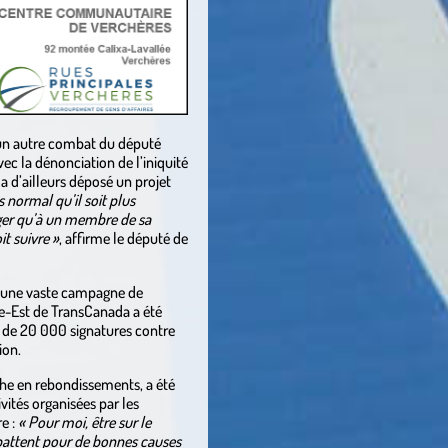
é un autre combat du député
vec la dénonciation de l’iniquité
a d’ailleurs déposé un projet
s normal qu’il soit plus
ger qu’à un membre de sa
t suivre »
, affirme le député de
, une vaste campagne de
gie-Est de TransCanada a été
s de 20 000 signatures contre
ion.
iche en rebondissements, a été
vités organisées par les
e :
« Pour moi, être sur le
e battent pour de bonnes causes