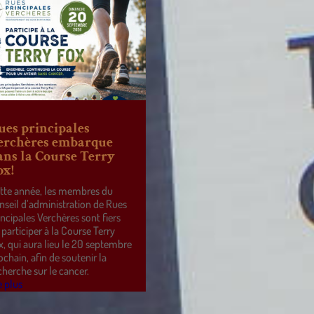
ues principales
erchères embarque
ans la Course Terry
ox!
tte année, les membres du
nseil d’administration de Rues
incipales Verchères sont fiers
 participer à la Course Terry
x, qui aura lieu le 20 septembre
ochain, afin de soutenir la
cherche sur le cancer.
e plus