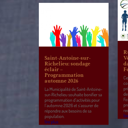
R
Saint-Antoine-sur-
V
Richelieu: sondage
d
éclair –
F
Programmation
Ce
automne 2026
co
pr
La Municipalité de Saint-Antoine-
de
sur-Richelieu souhaite bonifier sa
Fo
programmation d’activités pour
pr
l’automne 2026 et s’assurer de
re
répondre aux besoins de sa
lir
population.
lire plus