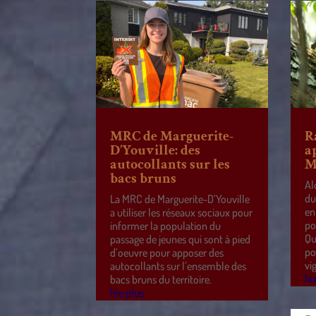
MRC de Marguerite-
R
D’Youville: des
a
autocollants sur les
M
bacs bruns
Al
du
La MRC de Marguerite-D’Youville
en
a utiliser les réseaux sociaux pour
po
informer la population du
Qu
passage de jeunes qui sont à pied
po
d’oeuvre pour apposer des
vi
autocollants sur l’ensemble des
lir
bacs bruns du territoire.
lire plus