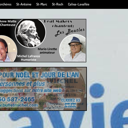
erchères
St-Antoine
St-Marc
St-Roch
Calixa-Lavallée