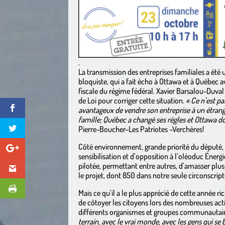
.
La transmission des entreprises familiales a ét
bloquiste, qui a fait écho à Ottawa et à Québec a
fiscale du régime fédéral. Xavier Barsalou-Duval 
de Loi pour corriger cette situation.
« Ce n’est pa
avantageux de vendre son entreprise à un étran
famille; Québec a changé ses règles et Ottawa doi
Pierre-Boucher–Les Patriotes –Verchères!
Côté environnement, grande priorité du député
sensibilisation et d’opposition à l’oléoduc Éner
pilotée, permettant entre autres, d’amasser plu
le projet, dont 850 dans notre seule circonscript
Mais ce qu’il a le plus apprécié de cette année r
de côtoyer les citoyens lors des nombreuses acti
différents organismes et groupes communautair
terrain, avec le vrai monde, avec les gens qui s