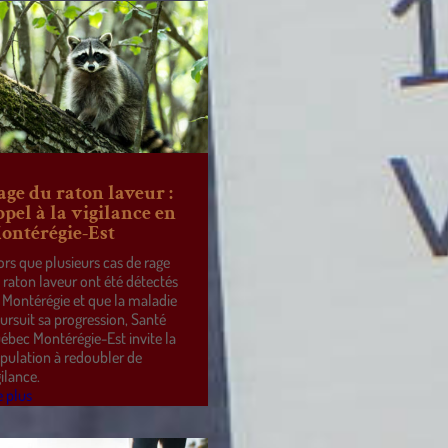
age du raton laveur :
ppel à la vigilance en
ontérégie-Est
ors que plusieurs cas de rage
 raton laveur ont été détectés
 Montérégie et que la maladie
ursuit sa progression, Santé
ébec Montérégie-Est invite la
pulation à redoubler de
gilance.
e plus