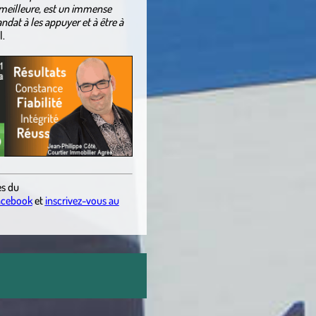
é meilleure, est un immense
ndat à les appuyer et à être à
l.
es du
acebook
et
inscrivez-vous au