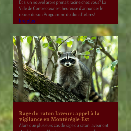
Et si un nouvel arbre prenait racine chez vous? La
Ville de Contrecœur est heureuse d’annoncer le
retour de son Programme du don d’arbres!
lire plus
Rage du raton laveur : appel à la
vigilance en Montérégie-Est
Alors que plusieurs cas de rage du raton laveur ont