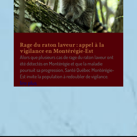
Rage du raton laveur : appel à la
vigilance en Montérégie-Est
Alors que plusieurs cas de rage du raton laveur ont
été détectés en Montérégie et que la maladie
poursuit sa progression, Santé Québec Montérégie-
Est invite la population à redoubler de vigilance.
lire plus