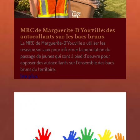
MRC de Marguerite-D’Youville: des
autocollants sur les bacs bruns
La MRC de Marguerite-D’Youville a utiliser les
réseaux sociaux pour informer la population du
passage de jeunes qui sont à pied d’oeuvre pour
apposer des autocollants sur l’ensemble des bacs
bruns du territoire.
lire plus