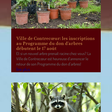
Ville de Contrecœur: les inscriptions
au Programme du don d’arbres
débutent le 17 août
Et si un nouvel arbre prenait racine chez vous? La
Ville de Contrecœur est heureuse d’annoncer le
retour de son Programme du don d’arbres!
lire plus