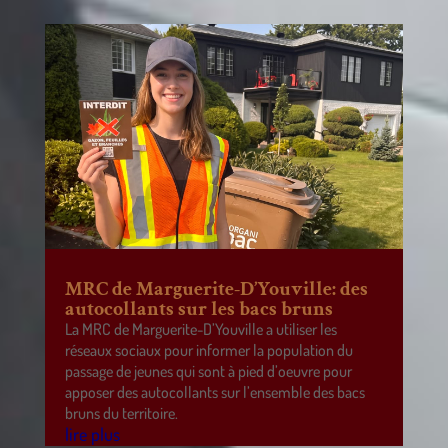
MRC de Marguerite-D’Youville: des
autocollants sur les bacs bruns
La MRC de Marguerite-D’Youville a utiliser les
réseaux sociaux pour informer la population du
passage de jeunes qui sont à pied d’oeuvre pour
apposer des autocollants sur l’ensemble des bacs
bruns du territoire.
lire plus