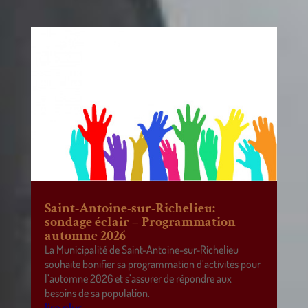
Saint-Antoine-sur-Richelieu:
sondage éclair – Programmation
automne 2026
La Municipalité de Saint-Antoine-sur-Richelieu
souhaite bonifier sa programmation d’activités pour
l’automne 2026 et s’assurer de répondre aux
besoins de sa population.
lire plus