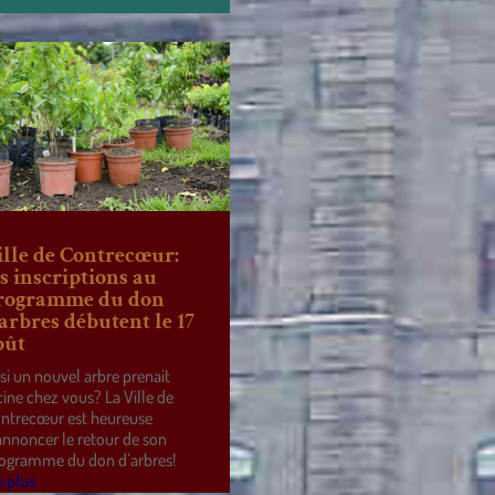
ille de Contrecœur:
es inscriptions au
rogramme du don
’arbres débutent le 17
oût
 si un nouvel arbre prenait
cine chez vous? La Ville de
ntrecœur est heureuse
annoncer le retour de son
ogramme du don d’arbres!
e plus