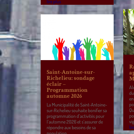
lire plus
R
Saint-Antoine-sur-
a
Richelieu: sondage
M
éclair –
Al
Programmation
du
automne 2026
en
po
La Municipalité de Saint-Antoine-
Qu
sur-Richelieu souhaite bonifier sa
po
programmation d’activités pour
vi
l’automne 2026 et s’assurer de
lir
répondre aux besoins de sa
population.