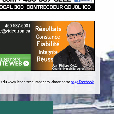
es du
www.lecontrecourant.com
,
aimez notre
page Facebook