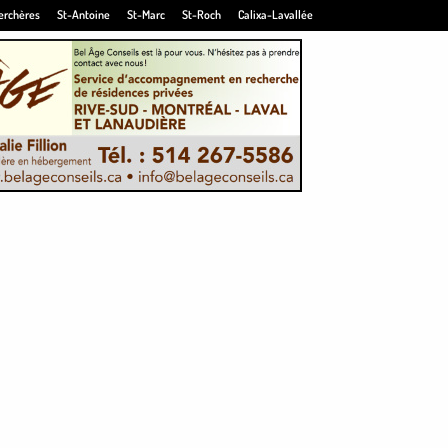
erchères
St-Antoine
St-Marc
St-Roch
Calixa-Lavallée