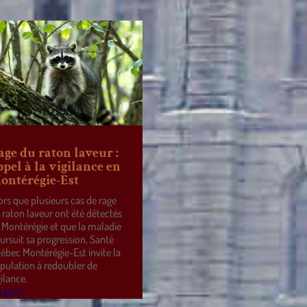
age du raton laveur :
ppel à la vigilance en
ontérégie-Est
ors que plusieurs cas de rage
 raton laveur ont été détectés
 Montérégie et que la maladie
ursuit sa progression, Santé
ébec Montérégie-Est invite la
pulation à redoubler de
gilance.
e plus