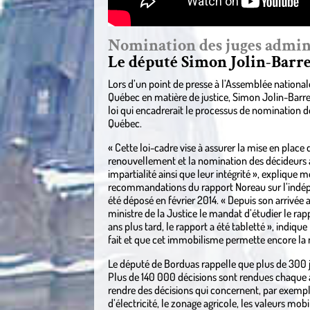
Nomination des juges admini
Le député Simon Jolin-Barre
Lors d’un point de presse à l’Assemblée national
Québec en matière de justice, Simon Jolin-Barr
loi qui encadrerait le processus de nomination de
Québec.
« Cette loi-cadre vise à assurer la mise en place 
renouvellement et la nomination des décideurs a
impartialité ainsi que leur intégrité », explique m
recommandations du rapport Noreau sur l’indépe
été déposé en février 2014. « Depuis son arrivée a
ministre de la Justice le mandat d’étudier le ra
ans plus tard, le rapport a été tabletté », indiqu
fait et que cet immobilisme permette encore la 
Le député de Borduas rappelle que plus de 300 j
Plus de 140 000 décisions sont rendues chaque a
rendre des décisions qui concernent, par exemple, 
d’électricité, le zonage agricole, les valeurs mob