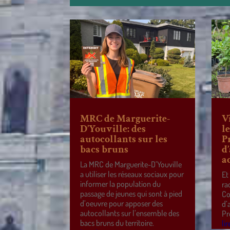
MRC de Marguerite-
V
D’Youville: des
l
autocollants sur les
P
bacs bruns
d
a
La MRC de Marguerite-D’Youville
a utiliser les réseaux sociaux pour
Et
informer la population du
ra
passage de jeunes qui sont à pied
Co
d’oeuvre pour apposer des
d’
autocollants sur l’ensemble des
Pr
bacs bruns du territoire.
lir