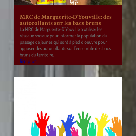
MRC de Marguerite-D’Youville: des
autocollants sur les bacs bruns
La MRC de Marguerite-D’Youville a utiliser les
réseaux sociaux pour informer la population du
passage de jeunes qui sont à pied d’oeuvre pour
apposer des autocollants sur l’ensemble des bacs
bruns du territoire.
lire plus