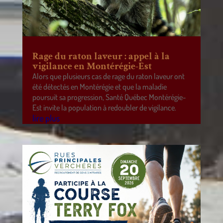
Rage du raton laveur : appel à la
vigilance en Montérégie-Est
Alors que plusieurs cas de rage du raton laveur ont
été détectés en Montérégie et que la maladie
poursuit sa progression, Santé Québec Montérégie-
Est invite la population à redoubler de vigilance.
lire plus