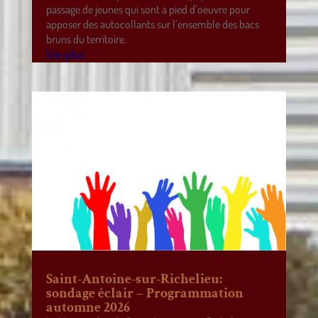
passage de jeunes qui sont à pied d’oeuvre pour
apposer des autocollants sur l’ensemble des bacs
bruns du territoire.
lire plus
Saint-Antoine-sur-Richelieu:
sondage éclair – Programmation
automne 2026