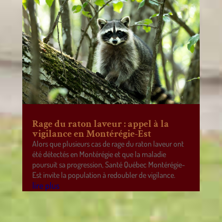
Rage du raton laveur : appel à la
vigilance en Montérégie-Est
Alors que plusieurs cas de rage du raton laveur ont
été détectés en Montérégie et que la maladie
poursuit sa progression, Santé Québec Montérégie-
Est invite la population à redoubler de vigilance.
lire plus