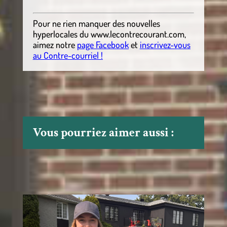
Pour ne rien manquer des nouvelles
hyperlocales du
www.lecontrecourant.com
,
aimez notre
page Facebook
et
inscrivez-vous
au Contre-courriel !
Vous pourriez aimer aussi :