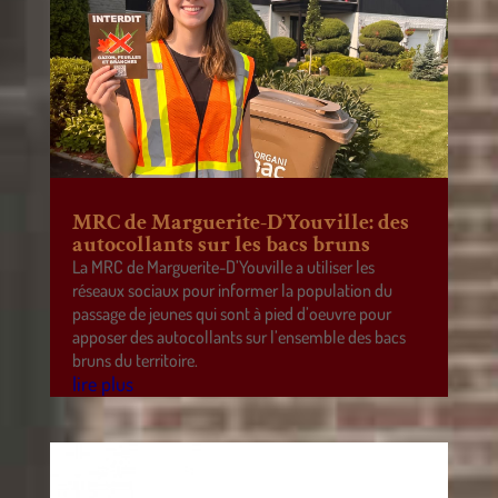
MRC de Marguerite-D’Youville: des
autocollants sur les bacs bruns
La MRC de Marguerite-D’Youville a utiliser les
réseaux sociaux pour informer la population du
passage de jeunes qui sont à pied d’oeuvre pour
apposer des autocollants sur l’ensemble des bacs
bruns du territoire.
lire plus